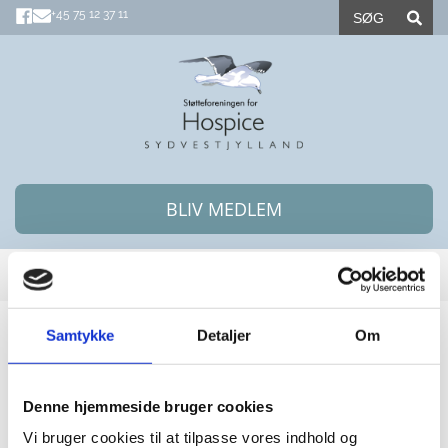
+45 75 12 37 11
BLIV MEDLEM
OVERSIGT
Bestyrelsen
Samtykke
Detaljer
Om
Støtteforeningens bestyrelse har følgende
medlemmer
Denne hjemmeside bruger cookies
Vi bruger cookies til at tilpasse vores indhold og
Formand: