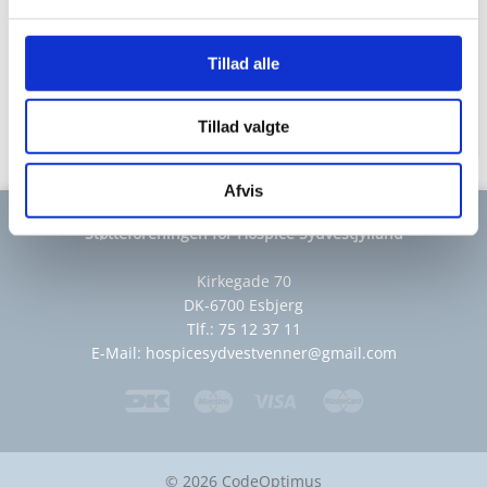
VEDTÆGTER
Tillad alle
LIDT HISTORIE
LINKS
Tillad valgte
Afvis
Støtteforeningen for Hospice Sydvestjylland
Kirkegade 70
DK-6700 Esbjerg
Tlf.: 75 12 37 11
E-Mail:
hospicesydvestvenner@gmail.com
© 2026 CodeOptimus