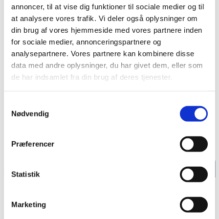
annoncer, til at vise dig funktioner til sociale medier og til
Gertie Baungaard, Esbjerg
Næstformand:
at analysere vores trafik. Vi deler også oplysninger om
Freddy Christensen, Fanø
din brug af vores hjemmeside med vores partnere inden
Kasserer:
for sociale medier, annonceringspartnere og
Christian Bendixen, Esbjerg
analysepartnere. Vores partnere kan kombinere disse
Anna Marie Rhod, Esbjerg
data med andre oplysninger, du har givet dem, eller som
Kirstine Hansen, Esbjerg
de har indsamlet fra din brug af deres tjenester.
Majbritt Franzen, Esbjerg
Martin Fog Eckhaus, Varde
Michael Ries, Bramming
Samtykkevalg
Tom Arnt Thorup, Varde
Nødvendig
Suppleanter:
Præferencer
OM OS
Statistik
OM OS
Marketing
BESTYRELSEN