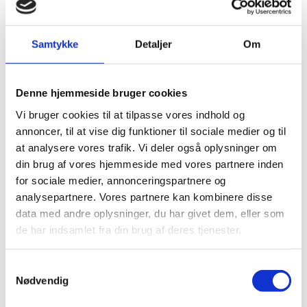
vigtige arbejde som laves her, arrangerer
støtteforeningen nu for tredje år en vandring ud fra
Hospice Sydvestjylland.
Samtykke
Detaljer
Om
Sidste år deltog omkring 300 personer, og vi håber, at
endnu flere vil være med her i 2026.
Der bliver igen 2 ruter (en på ca. 3 km og en på ca. 6
Denne hjemmeside bruger cookies
km) som begge starter ved Hospicer Sydvestjylland,
Vi bruger cookies til at tilpasse vores indhold og
Finsensgade 25, 6700 Esbjerg
annoncer, til at vise dig funktioner til sociale medier og til
at analysere vores trafik. Vi deler også oplysninger om
Program: (
Programmet kan stadig blive ændret
)
16.00
Der åbnes for
indtjekning på
din brug af vores hjemmeside med vores partnere inden
pladsen
ved hospice.
for sociale medier, annonceringspartnere og
Der bliver mulighed for at købe
analysepartnere. Vores partnere kan kombinere disse
kaffe/te, kage m.m.
data med andre oplysninger, du har givet dem, eller som
de har indsamlet fra din brug af deres tjenester.
16.30
Velkomst v. formand for
Støtteforeningen for Hospice Sydvestjylland,
Gertie
Baungaard
Samtykkevalg
Nødvendig
Herefter fortælles om ruterne
som
vi skal gå, og der afsluttes med at