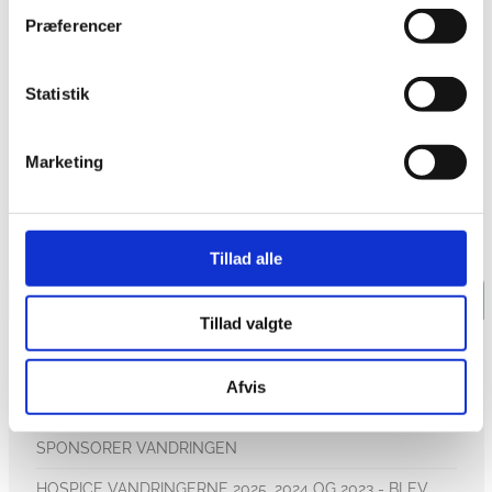
sende os afsted.
Præferencer
Når vi kommer tilbage til Hospice
Sydvestjylland fra vandreturen, vil der
Statistik
være
mulighed for at købe Chili con
carne, kaffe/te, kage m.m.
Marketing
TILMELD DIG TIL
VANDRINGEN HER
Tillad alle
HOSPICE VANDRING
Tillad valgte
HOSPICE VANDRING
Afvis
TILMELDING TIL HOSPICE VANDRING 2026
SPONSORER VANDRINGEN
HOSPICE VANDRINGERNE 2025, 2024 OG 2023 - BLEV